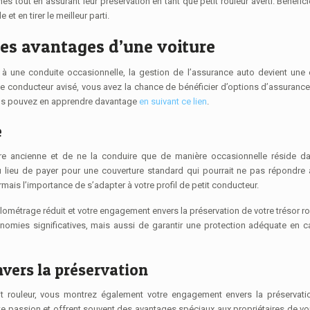
t en tirer le meilleur parti.
les avantages d’une voiture
 à une conduite occasionnelle, la gestion de l’assurance auto devient une
que conducteur avisé, vous avez la chance de bénéficier d’options d’assuranc
Vous pouvez en apprendre davantage
en suivant ce lien
.
e
e ancienne et de ne la conduire que de manière occasionnelle réside da
u lieu de payer pour une couverture standard qui pourrait ne pas répondre
is l’importance de s’adapter à votre profil de petit conducteur.
ilométrage réduit et votre engagement envers la préservation de votre trésor ro
omies significatives, mais aussi de garantir une protection adéquate en 
vers la préservation
it rouleur, vous montrez également votre engagement envers la préservati
te passion et offrent souvent des avantages spéciaux aux propriétaires de vo