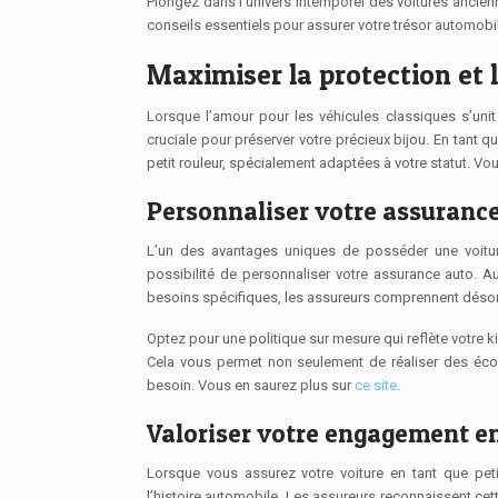
Plongez dans l’univers intemporel des voitures anciennes tout en assurant leur préservation en tant que petit rouleur averti. Bénéficiez de
conseils essentiels pour assurer votre trésor automobile e
Maximiser la protection et 
Lorsque l’amour pour les véhicules classiques s’unit
cruciale pour préserver votre précieux bijou. En tant 
petit rouleur, spécialement adaptées à votre statut. 
Personnaliser votre assuranc
L’un des avantages uniques de posséder une voitur
possibilité de personnaliser votre assurance auto. A
besoins spécifiques, les assureurs comprennent désorma
Optez pour une politique sur mesure qui reflète votre k
Cela vous permet non seulement de réaliser des écon
besoin. Vous en saurez plus sur
ce site
.
Valoriser votre engagement en
Lorsque vous assurez votre voiture en tant que pet
l’histoire automobile. Les assureurs reconnaissent cet