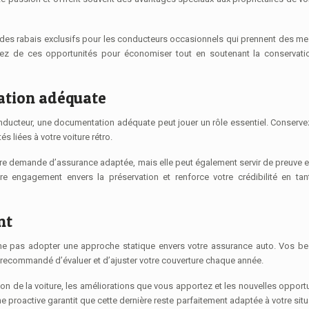
es rabais exclusifs pour les conducteurs occasionnels qui prennent des m
ofitez de ces opportunités pour économiser tout en soutenant la conservat
ation adéquate
onducteur, une documentation adéquate peut jouer un rôle essentiel. Conserv
és liées à votre voiture rétro.
re demande d’assurance adaptée, mais elle peut également servir de preuve 
e engagement envers la préservation et renforce votre crédibilité en tan
nt
de ne pas adopter une approche statique envers votre assurance auto. Vos b
st recommandé d’évaluer et d’ajuster votre couverture chaque année.
n de la voiture, les améliorations que vous apportez et les nouvelles opport
 proactive garantit que cette dernière reste parfaitement adaptée à votre situ