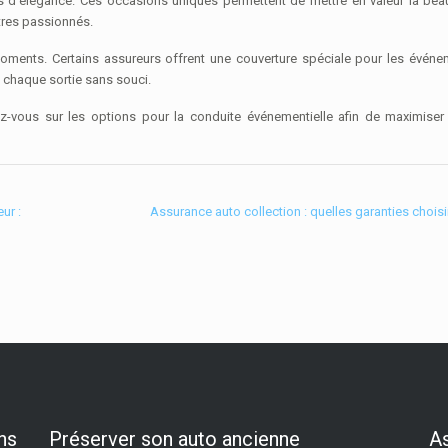
s d’élégance. Ces occasions uniques permettent de mettre en valeur la bea
utres passionnés.
oments. Certains assureurs offrent une couverture spéciale pour les évén
 chaque sortie sans souci.
z-vous sur les options pour la conduite événementielle afin de maximiser 
ur :
Assurance auto collection : quelles garanties choisi
ns
Préserver son auto ancienne
As