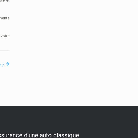
uté et
ements
votre
r ?
surance d’une auto classique