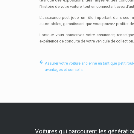
tels que des expositions, des rallyes et des concour
l’histoire de votre voiture, tout en connectant avec d’a
L’assurance peut jouer un rôle important dans ces m
automobiles, garantissant que vous pouvez profiter de
Lorsque vous souscrivez votre assurance, renseigne
expérience de conduite de votre véhicule de collection.
Assurer votre voiture ancienne en tant que petit roule
avantages et conseils
Voitures qui parcourent les génératio