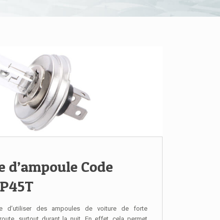
ne d’ampoule Code
 P45T
re d’utiliser des ampoules de voiture de forte
oute, surtout durant la nuit. En effet, cela permet