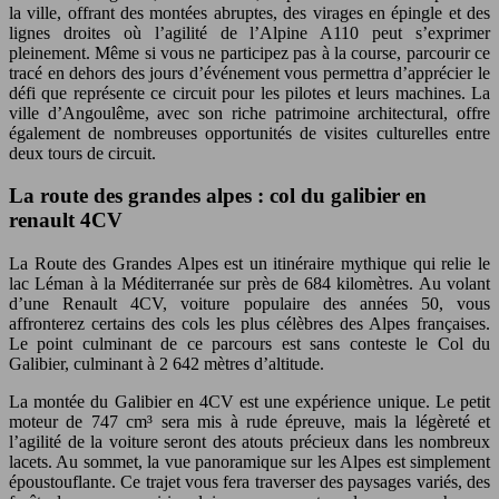
la ville, offrant des montées abruptes, des virages en épingle et des
lignes droites où l’agilité de l’Alpine A110 peut s’exprimer
pleinement. Même si vous ne participez pas à la course, parcourir ce
tracé en dehors des jours d’événement vous permettra d’apprécier le
défi que représente ce circuit pour les pilotes et leurs machines. La
ville d’Angoulême, avec son riche patrimoine architectural, offre
également de nombreuses opportunités de visites culturelles entre
deux tours de circuit.
La route des grandes alpes : col du galibier en
renault 4CV
La Route des Grandes Alpes est un itinéraire mythique qui relie le
lac Léman à la Méditerranée sur près de 684 kilomètres. Au volant
d’une Renault 4CV, voiture populaire des années 50, vous
affronterez certains des cols les plus célèbres des Alpes françaises.
Le point culminant de ce parcours est sans conteste le Col du
Galibier, culminant à 2 642 mètres d’altitude.
La montée du Galibier en 4CV est une expérience unique. Le petit
moteur de 747 cm³ sera mis à rude épreuve, mais la légèreté et
l’agilité de la voiture seront des atouts précieux dans les nombreux
lacets. Au sommet, la vue panoramique sur les Alpes est simplement
époustouflante. Ce trajet vous fera traverser des paysages variés, des