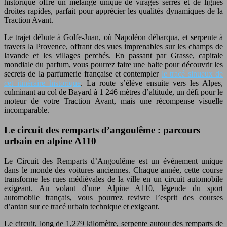
historique offre un mélange unique de virages serrés et de lignes
droites rapides, parfait pour apprécier les qualités dynamiques de la
Traction Avant.
Le trajet débute à Golfe-Juan, où Napoléon débarqua, et serpente à
travers la Provence, offrant des vues imprenables sur les champs de
lavande et les villages perchés. En passant par Grasse, capitale
mondiale du parfum, vous pourrez faire une halte pour découvrir les
secrets de la parfumerie française et contempler
le tracé sinueux de
cet itinéraire historique
. La route s’élève ensuite vers les Alpes,
culminant au col de Bayard à 1 246 mètres d’altitude, un défi pour le
moteur de votre Traction Avant, mais une récompense visuelle
incomparable.
Le circuit des remparts d’angoulême : parcours
urbain en alpine A110
Le Circuit des Remparts d’Angoulême est un événement unique
dans le monde des voitures anciennes. Chaque année, cette course
transforme les rues médiévales de la ville en un circuit automobile
exigeant. Au volant d’une Alpine A110, légende du sport
automobile français, vous pourrez revivre l’esprit des courses
d’antan sur ce tracé urbain technique et exigeant.
Le circuit, long de 1,279 kilomètre, serpente autour des remparts de